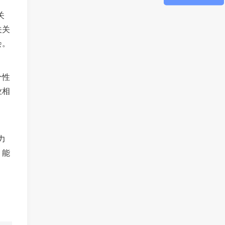
关
关关
会。
个性
业相
力
，能