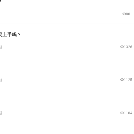
？
801
易上手吗？
题
1326
题
1125
题
1184