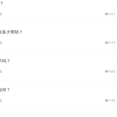
荐？
题
1011
有多大帮助？
题
1173
手吗？
题
1002
如何？
题
1100