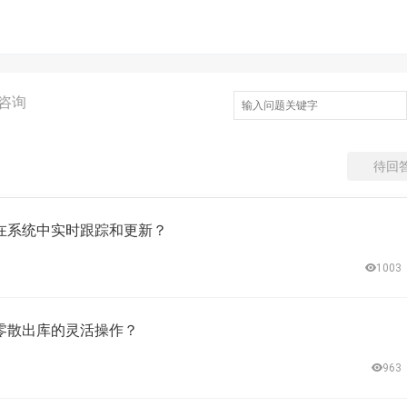
咨询
待回
系统中实时跟踪和更新？​
1003
散出库的灵活操作？​
963