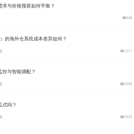
需求与价格预算如何平衡？
948
部署）的海外仓系统成本差异如何？
题
1217
监控与智能调配？
题
1099
瓜式吗？
题
1033